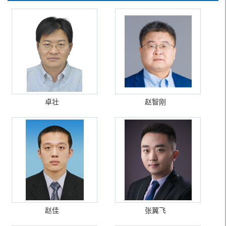
卓壮
赵智刚
赵佳
张翼飞