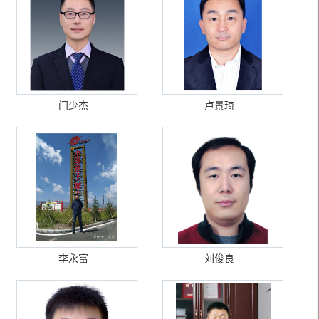
门少杰
卢景琦
李永富
刘俊良