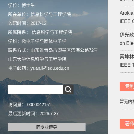
学位：博士生
Arokia
所在单位：信息科学与工程学院
IEEE O
入职时间：2017-12
所属院系： 信息科学与工程学院
伊光政. A
学科：微电子学与固体电子学
on Ele
联系方式：
山东省青岛市即墨区滨海公路72号
蔡坤林. I
山东大学信息科学与工程学院
IEEE T
电子邮箱：
yuan.li@sdu.edu.cn
专
暂无内
访问量：
0000042151
最后更新时间：
2026
.
7
.
27
著
同专业博导