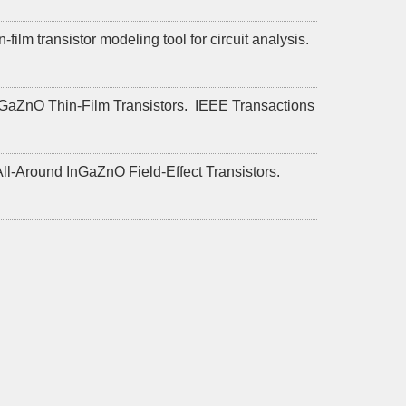
m transistor modeling tool for circuit analysis.
nGaZnO Thin-Film Transistors.
IEEE Transactions
ll-Around InGaZnO Field-Effect Transistors.