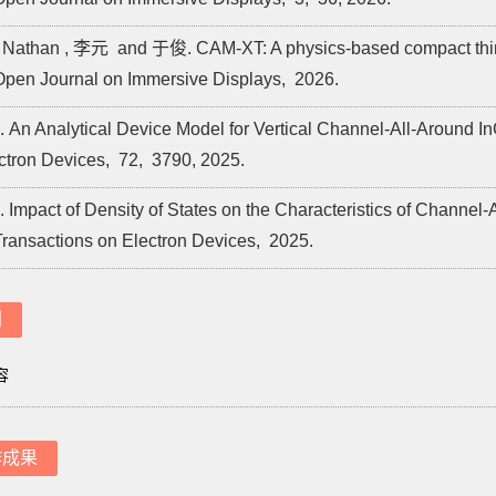
 Nathan , 李元 and 于俊. CAM-XT: A physics-based compact thin-fil
pen Journal on Immersive Displays,
2026.
n Analytical Device Model for Vertical Channel-All-Around I
ctron Devices,
72,
3790,
2025.
mpact of Density of States on the Characteristics of Channel-A
ransactions on Electron Devices,
2025.
利
容
作成果