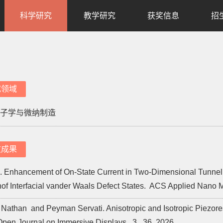
科学研究
教学研究
获奖信息
招
究领域
子学与微纳制造
文成果
nhancement of On-State Current in Two-Dimensional Tunnel Fi
of Interfacial vander Waals Defect States.
ACS Applied Nano M
 Nathan and Peyman Servati. Anisotropic and Isotropic Piezore
pen Journal on Immersive Displays,
3,
36,
2026.