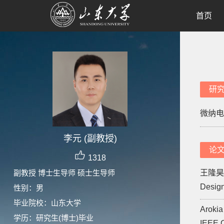
首页
研
微纳电
李元 (副教授)
论
1318
副教授 博士生导师 硕士生导师
王隆昊. E
Design
性别：男
毕业院校：山东大学
Arokia
学历：研究生(博士)毕业
IEEE O