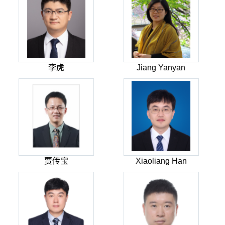
李虎
Jiang Yanyan
贾传宝
Xiaoliang Han