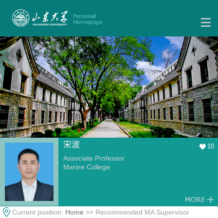
宋波
10
Associate Professor
Marine College
Current position:
Home
>> Recommended MA Supervisor