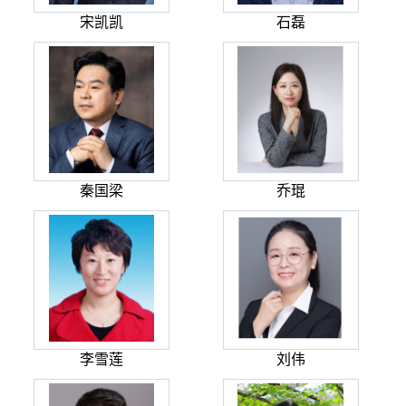
宋凯凯
石磊
秦国梁
乔琨
李雪莲
刘伟