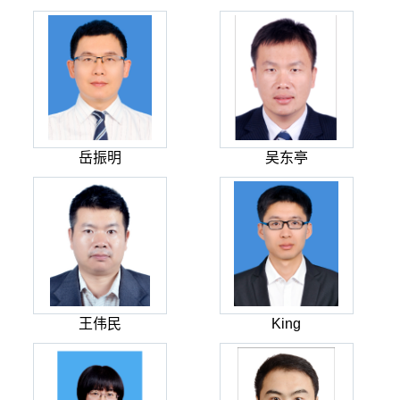
岳振明
吴东亭
王伟民
King