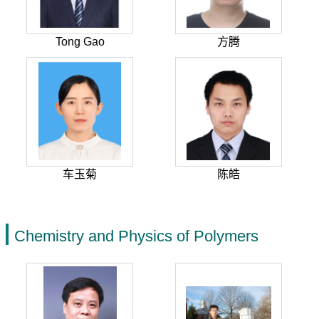
Tong Gao
方腾
车玉菊
陈皓
Chemistry and Physics of Polymers