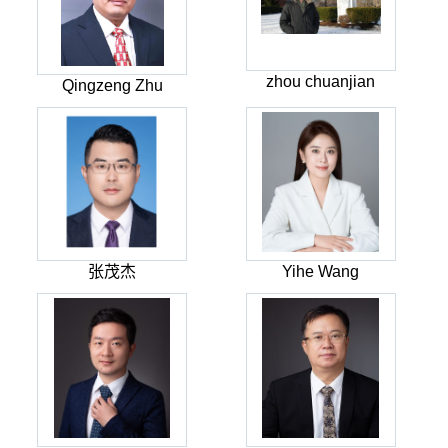
zhou chuanjian
Qingzeng Zhu
张茂杰
Yihe Wang