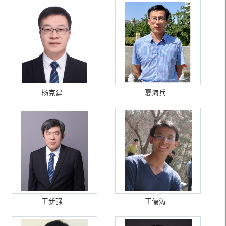
杨克建
夏海兵
王新强
王儒涛