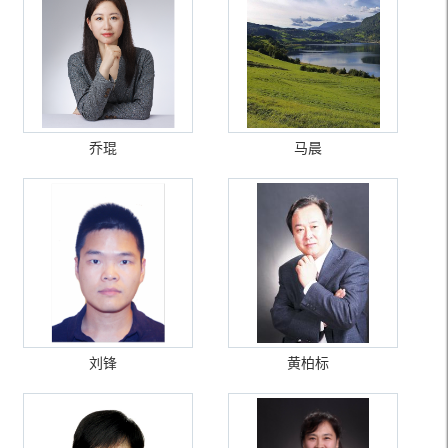
乔琨
马晨
刘锋
黄柏标