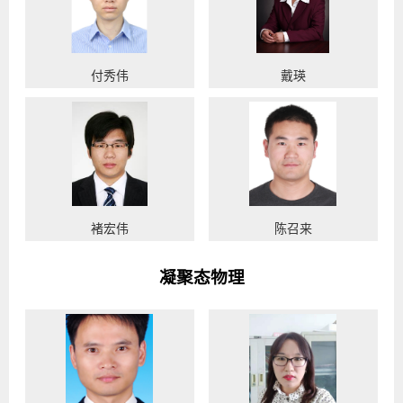
付秀伟
戴瑛
褚宏伟
陈召来
凝聚态物理