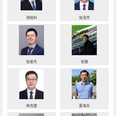
郑昭科
张茂杰
张俊杰
张健
杨克建
夏海兵