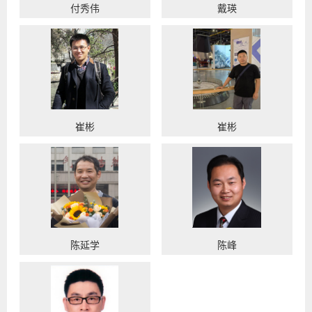
付秀伟
戴瑛
崔彬
崔彬
陈延学
陈峰