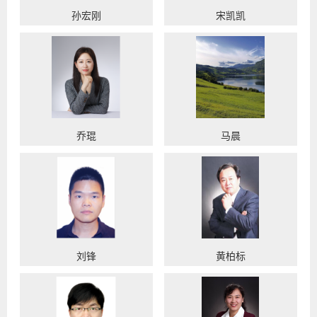
孙宏刚
宋凯凯
乔琨
马晨
刘锋
黄柏标