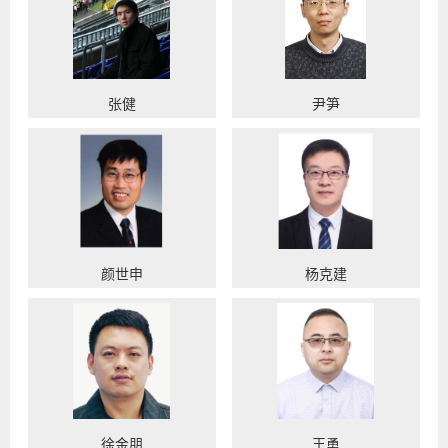
张健
尹笋
颜世申
杨克建
徐金朋
王勇