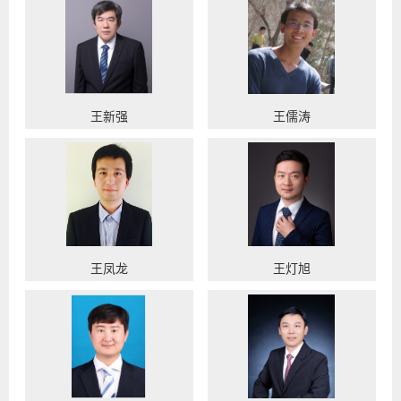
王新强
王儒涛
王凤龙
王灯旭