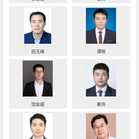
田玉峰
谭杨
饶金威
秦伟