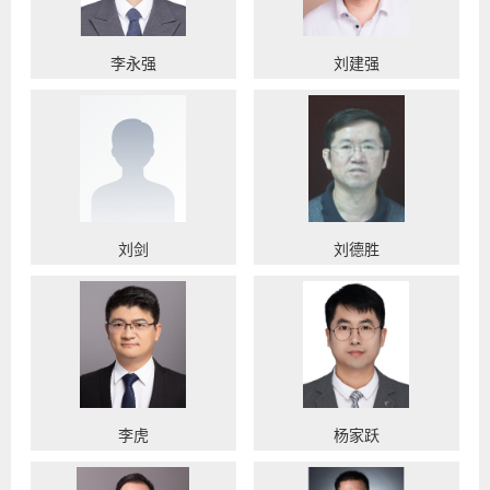
李永强
刘建强
刘剑
刘德胜
李虎
杨家跃