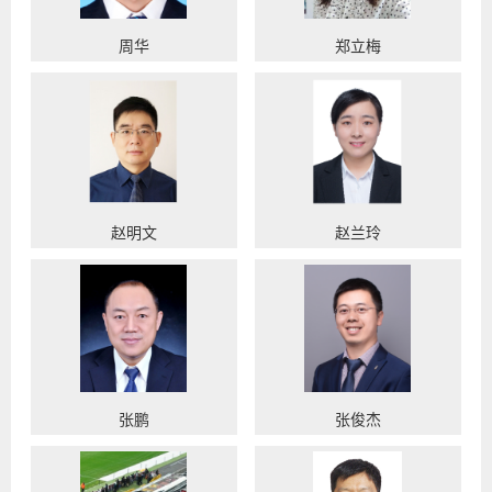
周华
郑立梅
赵明文
赵兰玲
张鹏
张俊杰