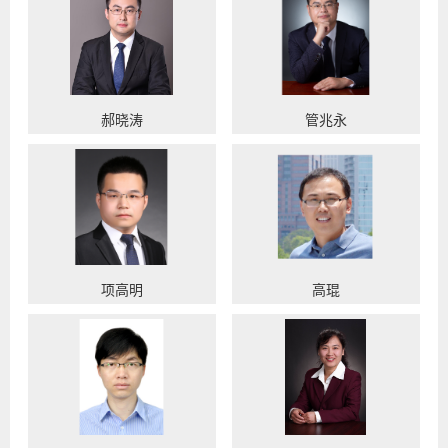
郝晓涛
管兆永
项高明
高琨