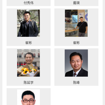
付秀伟
戴瑛
崔彬
崔彬
陈延学
陈峰