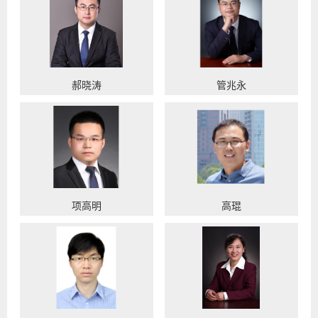
郝晓涛
管兆永
项高明
高琨