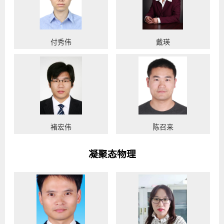
付秀伟
戴瑛
褚宏伟
陈召来
凝聚态物理