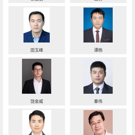
田玉峰
谭杨
饶金威
秦伟