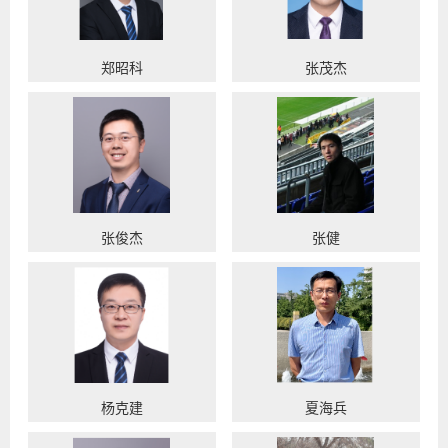
郑昭科
张茂杰
张俊杰
张健
杨克建
夏海兵