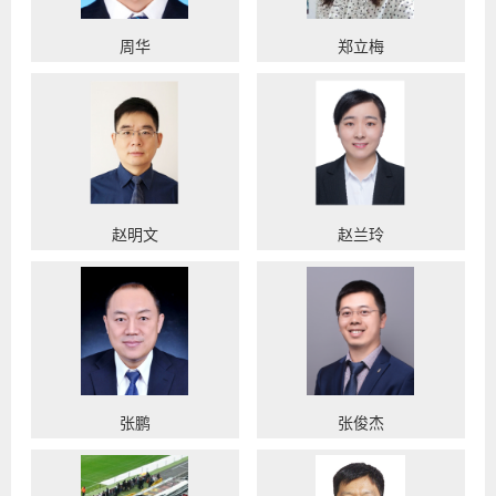
周华
郑立梅
赵明文
赵兰玲
张鹏
张俊杰