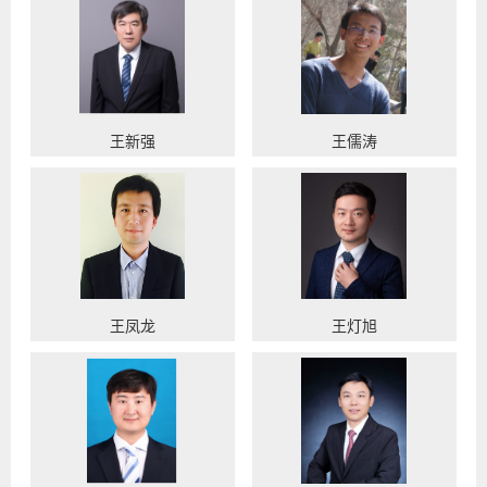
王新强
王儒涛
王凤龙
王灯旭