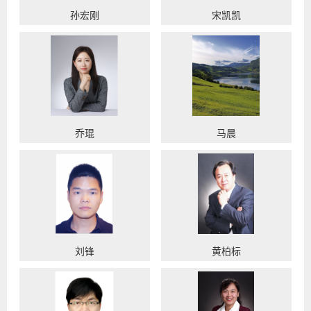
孙宏刚
宋凯凯
乔琨
马晨
刘锋
黄柏标