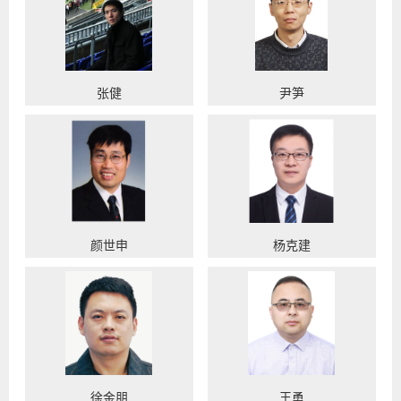
张健
尹笋
颜世申
杨克建
徐金朋
王勇