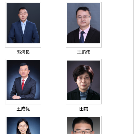
熊海良
王鹏伟
王成优
田岚