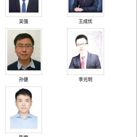
吴强
王成优
孙健
李光明