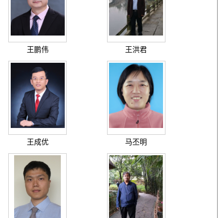
王鹏伟
王洪君
王成优
马丕明