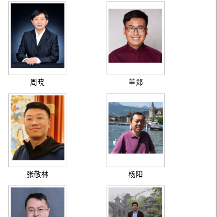
周晓
董郑
张敬林
杨阳