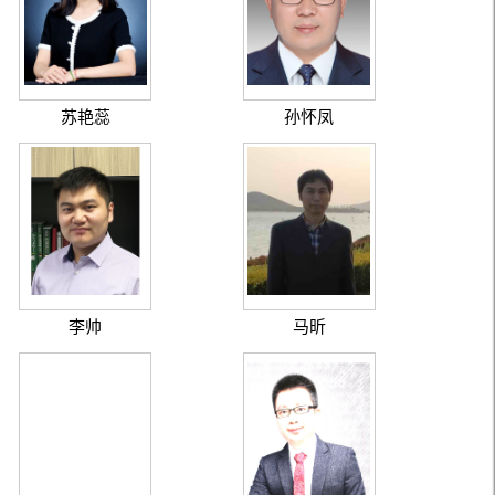
苏艳蕊
孙怀凤
李帅
马昕