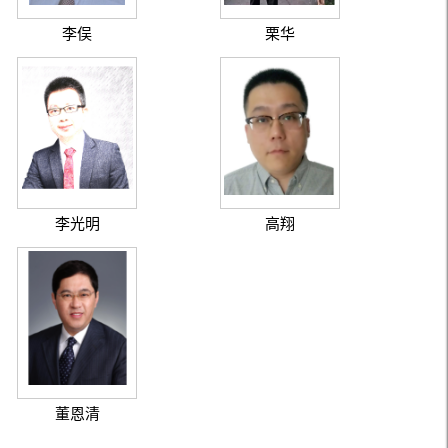
李俣
栗华
李光明
高翔
董恩清