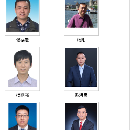
张德敬
杨阳
杨刚强
熊海良