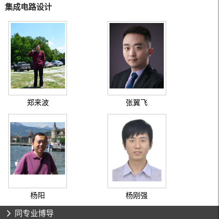
集成电路设计
郑来波
张翼飞
杨阳
杨刚强
同专业博导