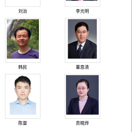
刘治
李光明
韩民
董恩清
陈雷
贲晛烨