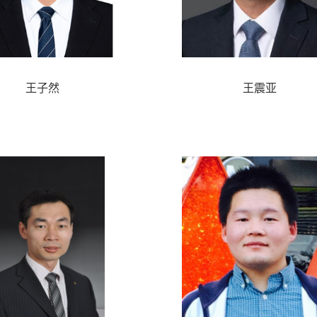
王子然
王震亚