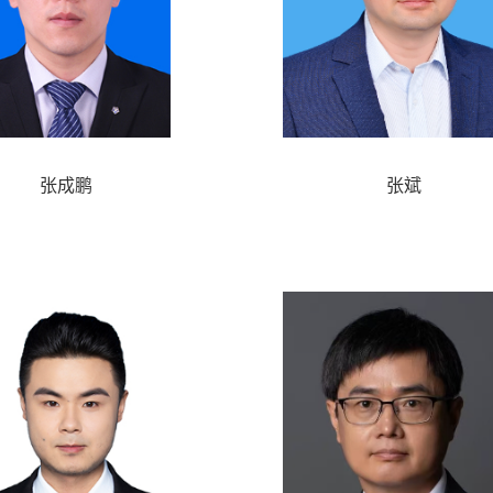
张成鹏
张斌