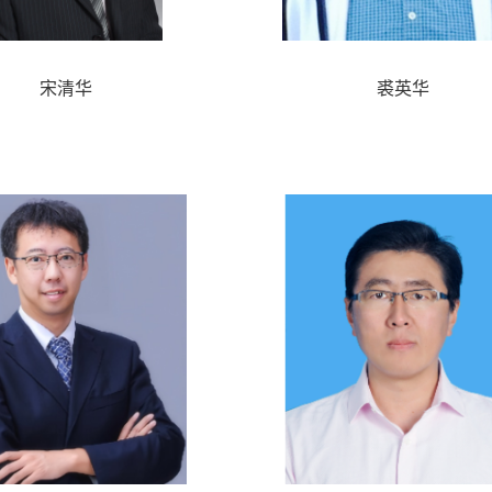
宋清华
裘英华