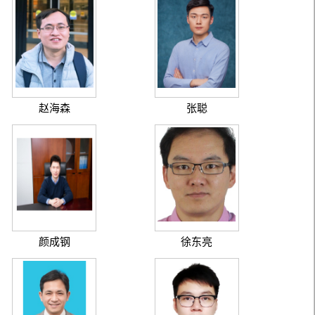
赵海森
张聪
颜成钢
徐东亮