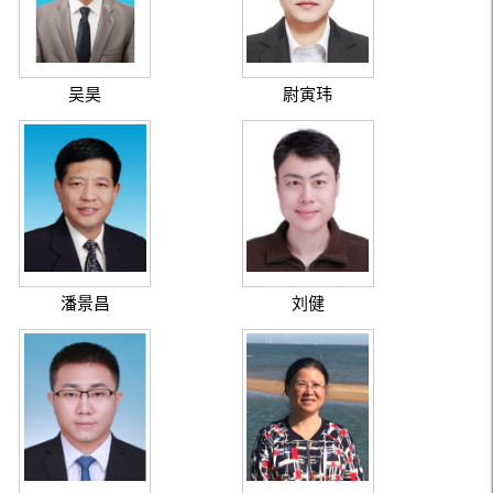
吴昊
尉寅玮
潘景昌
刘健