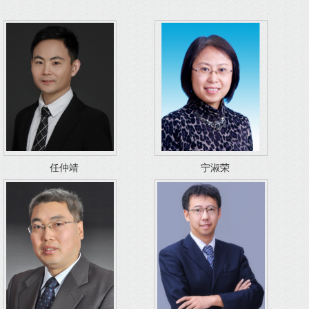
任仲靖
宁淑荣