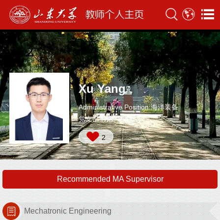
Xu Yang
Administrative Position:海洋装备
党支部书记
2
Recommended MA Supervisor
Mechatronic Engineering