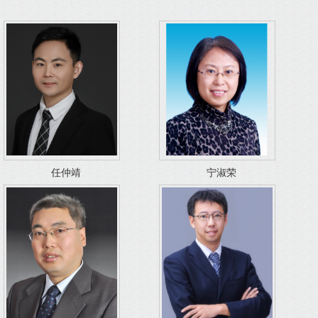
任仲靖
宁淑荣