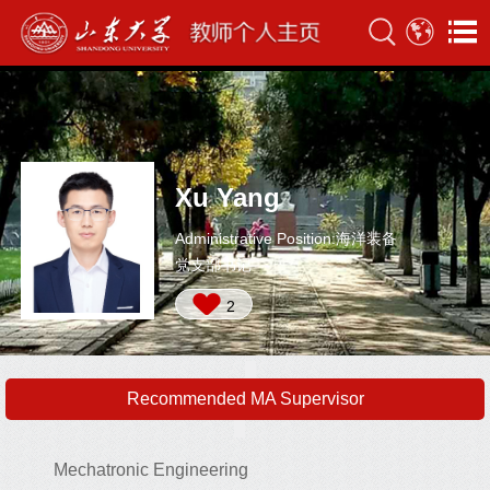
Xu Yang
Administrative Position:海洋装备
党支部书记
2
Recommended MA Supervisor
Mechatronic Engineering