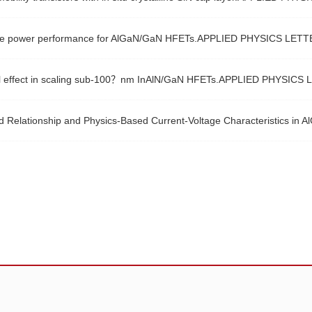
ave power performance for AlGaN/GaN HFETs.APPLIED PHYSICS LETT
el effect in scaling sub-100？nm InAlN/GaN HFETs.APPLIED PHYSICS
 Relationship and Physics-Based Current-Voltage Characteristics i