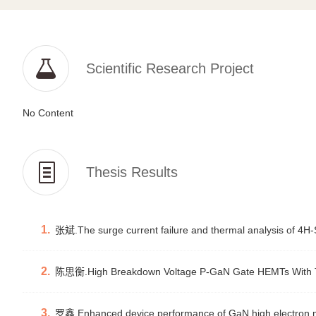
Scientific Research Project
No Content
Thesis Results
1.
张斌.The surge current failure and thermal analysis of 4H-
2.
陈思衡.High Breakdown Voltage P-GaN Gate HEMTs With Thre
3.
罗鑫.Enhanced device performance of GaN high electron mob