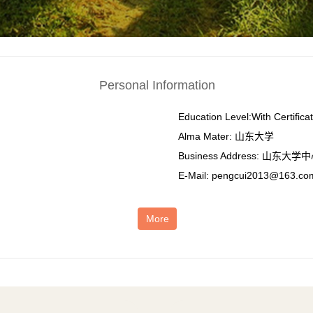
Personal Information
Education Level:With Certifica
Alma Mater: 山东大学
Business Address: 山东
E-Mail:
pengcui2013@163.co
More