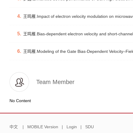
4.
王鸣雁.Impact of electron velocity modulation on microw
5.
王鸣雁.Bias-dependent electron velocity and short-chann
6.
王鸣雁.Modeling of the Gate Bias-Dependent Velocity–Field
Team Member
No Content
中文
|
MOBILE Version
|
Login
|
SDU