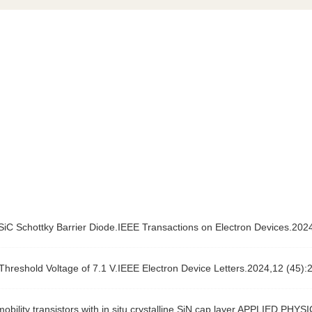
SiC Schottky Barrier Diode.IEEE Transactions on Electron Devices.2024
shold Voltage of 7.1 V.IEEE Electron Device Letters.2024,12 (45):
ility transistors with in situ crystalline SiN cap layer.APPLIED PH