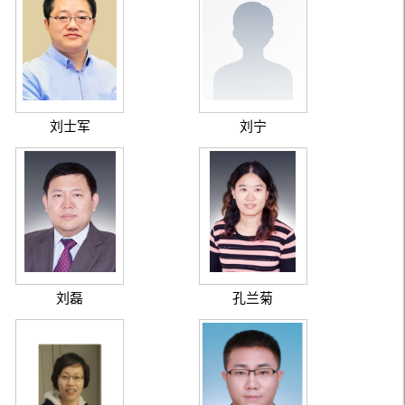
刘士军
刘宁
刘磊
孔兰菊