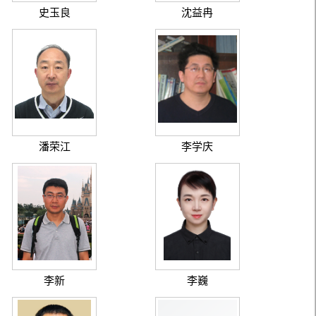
史玉良
沈益冉
潘荣江
李学庆
李新
李巍