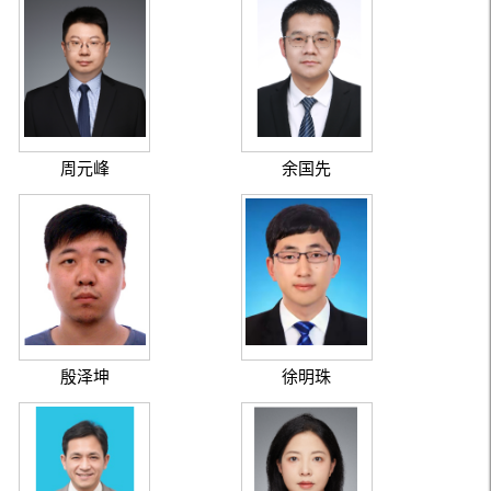
周元峰
余国先
殷泽坤
徐明珠