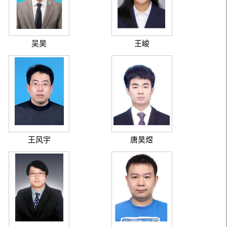
吴昊
王峻
王风宇
唐昊煜