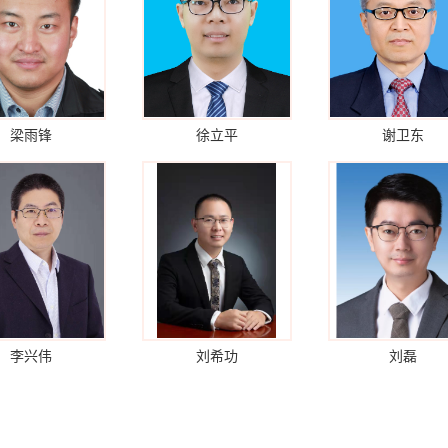
梁雨锋
徐立平
谢卫东
李兴伟
刘希功
刘磊