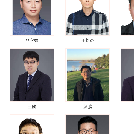
张永强
于松杰
王麟
彭鹏