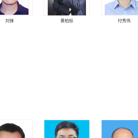
刘锋
黄柏标
付秀伟