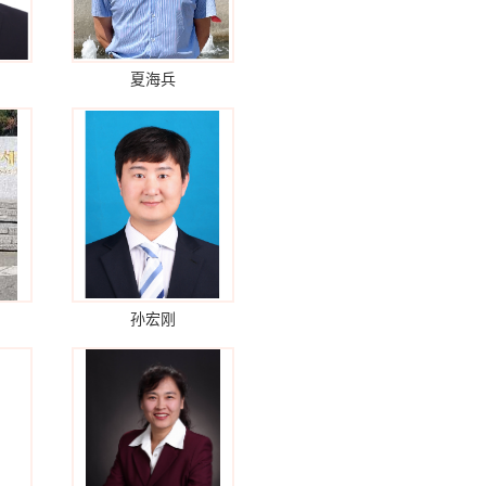
夏海兵
孙宏刚