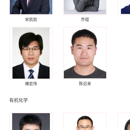
宋凯凯
乔琨
褚宏伟
陈召来
有机化学