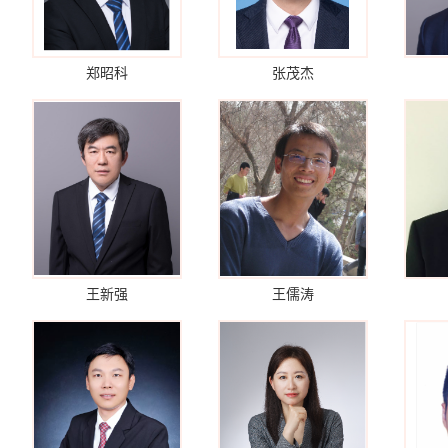
郑昭科
张茂杰
王新强
王儒涛