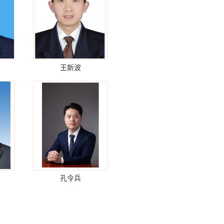
王新波
孔令兵