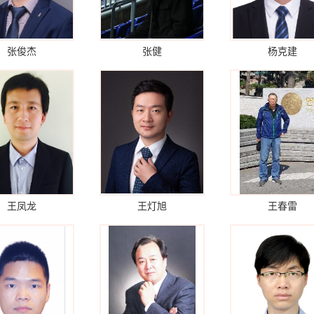
张俊杰
张健
杨克建
王凤龙
王灯旭
王春雷