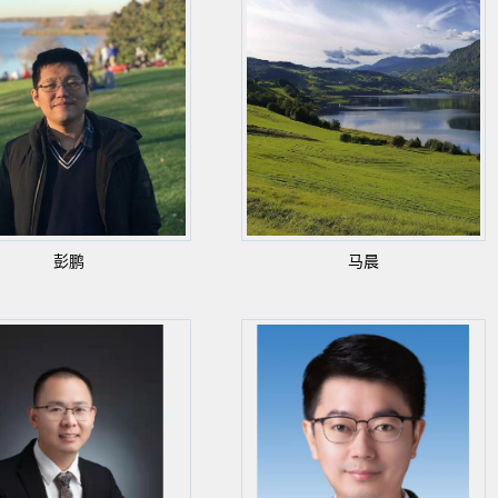
彭鹏
马晨