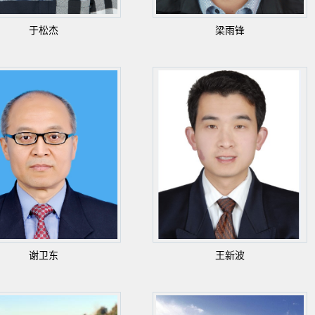
于松杰
梁雨锋
谢卫东
王新波