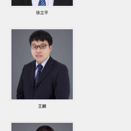
徐立平
王麟