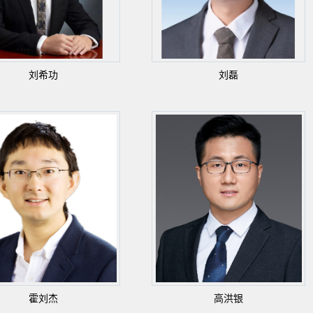
刘希功
刘磊
霍刘杰
高洪银