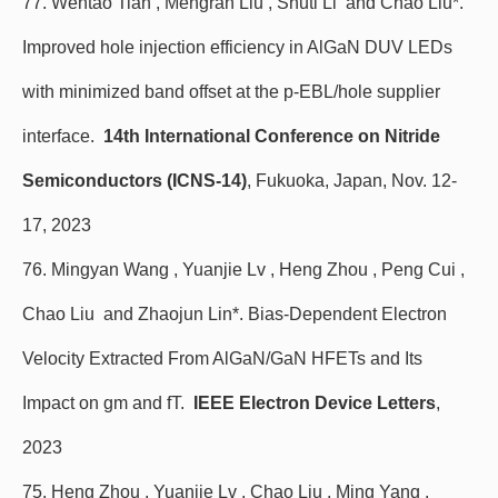
77. Wentao Tian , Mengran Liu , Shuti Li and Chao Liu*.
Improved hole injection efficiency in AlGaN DUV LEDs
with minimized band offset at the p-EBL/hole supplier
interface.
14th International Conference on Nitride
Semiconductors (ICNS-14)
, Fukuoka, Japan, Nov. 12-
17, 2023
76. Mingyan Wang , Yuanjie Lv , Heng Zhou , Peng Cui ,
Chao Liu and Zhaojun Lin*. Bias-Dependent Electron
Velocity Extracted From AlGaN/GaN HFETs and Its
Impact on gm and fT.
IEEE Electron Device Letters
,
2023
75. Heng Zhou , Yuanjie Lv , Chao Liu , Ming Yang ,