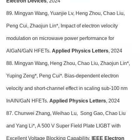
Electron Devices
, 2024
89. Mingyan Wang, Yuanjie Lv, Heng Zhou, Chao Liu,
Peng Cui, Zhaojun Lin*, Impact of electron velocity
modulation on microwave power performance for
AlGaN/GaN HFETs.
Applied Physics Letters
, 2024
88. Mingyan Wang, Heng Zhou, Chao Liu, Zhaojun Lin*,
Yuping Zeng*, Peng Cui*. Bias-dependent electron
velocity and short-channel effect in scaling sub-100 nm
InAlN/GaN HFETs.
Applied Physics Letters
, 2024
87. Chunwei Zhang, Weihao Lu, Song Gao, Chao Liu
and Yang Li*, A 500 V Super Field Plate LIGBT with
Excellent Voltage Blocking Capability.
IEEE Electron