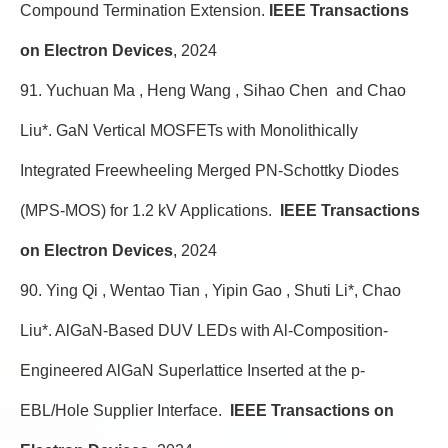
Compound Termination Extension.
IEEE Transactions
on Electron Devices
, 2024
91. Yuchuan Ma , Heng Wang , Sihao Chen and Chao
Liu*. GaN Vertical MOSFETs with Monolithically
Integrated Freewheeling Merged PN-Schottky Diodes
(MPS-MOS) for 1.2 kV Applications.
IEEE Transactions
on Electron Devices
, 2024
90. Ying Qi , Wentao Tian , Yipin Gao , Shuti Li*, Chao
Liu*. AlGaN-Based DUV LEDs with Al-Composition-
Engineered AlGaN Superlattice Inserted at the p-
EBL/Hole Supplier Interface.
IEEE Transactions on