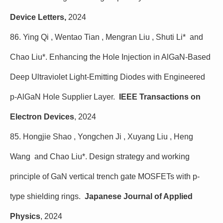
Device Letters,
2024
86. Ying Qi , Wentao Tian , Mengran Liu , Shuti Li* and
Chao Liu*. Enhancing the Hole Injection in AlGaN-Based
Deep Ultraviolet Light-Emitting Diodes with Engineered
p-AlGaN Hole Supplier Layer.
IEEE Transactions on
Electron Devices
, 2024
85. Hongjie Shao , Yongchen Ji , Xuyang Liu , Heng
Wang and Chao Liu*. Design strategy and working
principle of GaN vertical trench gate MOSFETs with p-
type shielding rings.
Japanese Journal of Applied
Physics
, 2024