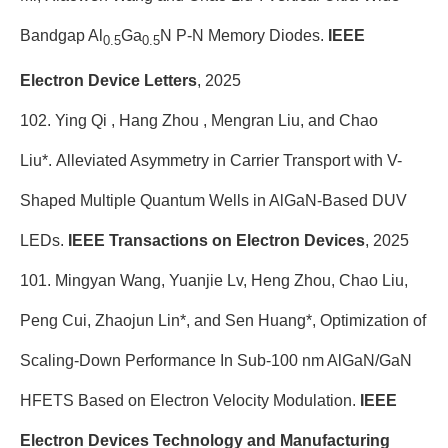
Bandgap Al
Ga
N P-N Memory Diodes.
IEEE
0.5
0.5
Electron Device Letters
, 2025
102. Ying Qi , Hang Zhou , Mengran Liu, and Chao
Liu*.
Alleviated Asymmetry in Carrier Transport with V-
Shaped Multiple Quantum Wells in AlGaN-Based DUV
LEDs.
IEEE Transactions on Electron Devices
, 2025
101. Mingyan Wang, Yuanjie Lv, Heng Zhou, Chao Liu,
Peng Cui, Zhaojun Lin*, and Sen Huang*, Optimization of
Scaling-Down Performance In Sub-100 nm AlGaN/GaN
HFETS Based on Electron Velocity Modulation.
IEEE
Electron Devices Technology and Manufacturing