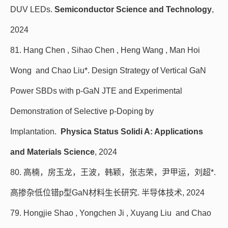
DUV LEDs.
Semiconductor Science and Technology
,
2024
81. Hang Chen , Sihao Chen , Heng Wang , Man Hoi
Wong and Chao Liu*. Design Strategy of Vertical GaN
Power SBDs with p-GaN JTE and Experimental
Demonstration of Selective p-Doping by
Implantation.
Physica Status Solidi A: Applications
and Materials Science
, 2024
80. 高楠，房玉龙，王波，韩颖，张志荣，尹甲运，刘超*.
高掺杂低位错p型GaN材料生长研究. 半导体技术, 2024
79. Hongjie Shao , Yongchen Ji , Xuyang Liu and Chao