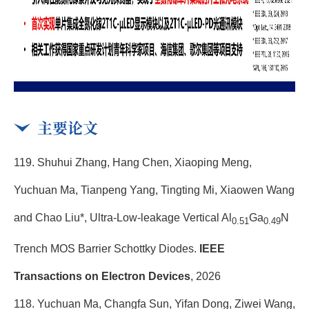
主要论文
119.
Shuhui Zhang, Hang Chen, Xiaoping Meng,
Yuchuan Ma, Tianpeng Yang, Tingting Mi, Xiaowen Wang
and Chao Liu*
,
Ultra-Low-leakage Vertical Al
Ga
N
0.51
0.49
Trench MOS Barrier Schottky Diodes.
IEEE
Transactions on Electron Devices
, 2026
118. Yuchuan Ma, Changfa Sun, Yifan Dong, Ziwei Wang,