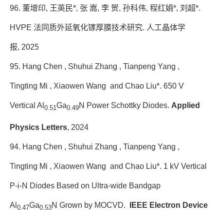
96. 董增印, 王英民*, 张 嵩, 李 贺, 孙科伟, 程红娟*, 刘超*.
HVPE 法同质外延氧化镓厚膜技术研究. 人工晶体学
报
,
2025
95. Hang Chen , Shuhui Zhang , Tianpeng Yang ,
Tingting Mi , Xiaowen Wang and Chao Liu*. 650 V
Vertical Al
Ga
N Power Schottky Diodes.
Applied
0.51
0.49
Physics Letters
, 2024
94. Hang Chen , Shuhui Zhang , Tianpeng Yang ,
Tingting Mi , Xiaowen Wang and Chao Liu*. 1 kV Vertical
P-i-N Diodes Based on Ultra-wide Bandgap
Al
Ga
N Grown by MOCVD.
IEEE Electron Device
0.47
0.53