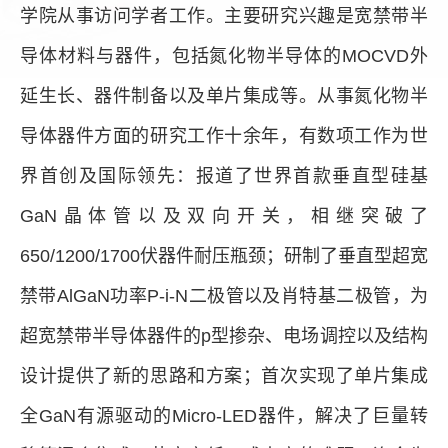
学院从事访问学者工作。主要研究兴趣是宽禁带半
导体材料与器件
，
包括氮化物半导体的MOCVD外
延生长、器件制备以及单片集成等。
从事
氮化物半
导体器件方面的研究工作
十余年
，
有数项工作为世
界首创及国际领先
：报道了世界首款垂直型硅基
GaN晶体管以及双向开关，相继突破了
650/1200/1700伏器件耐压瓶颈；研制了垂直型超宽
禁带AlGaN功率P-i-N二极管以及肖特基二极管，为
超宽禁带半导体器件的p型掺杂、电场调控以及结构
设计提供了新的思路和方案；首次实现了单片集成
全GaN有源驱动的Micro-LED器件，解决了巨量转