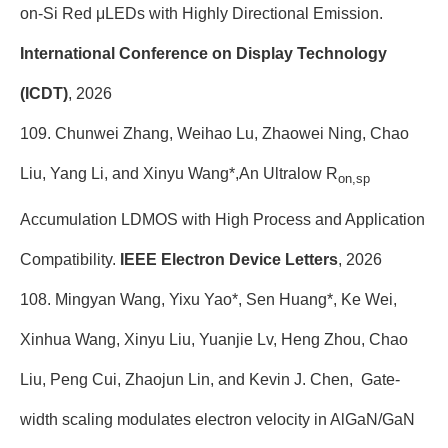
on-Si Red μLEDs with Highly Directional Emission.
International Conference on Display Technology
(ICDT)
, 2026
109. Chunwei Zhang, Weihao Lu, Zhaowei Ning, Chao
Liu, Yang Li, and Xinyu Wang*,An Ultralow R
on,sp
Accumulation LDMOS with High Process and Application
Compatibility.
IEEE Electron Device Letters
, 2026
108. Mingyan Wang, Yixu Yao*, Sen Huang*, Ke Wei,
Xinhua Wang, Xinyu Liu, Yuanjie Lv, Heng Zhou, Chao
Liu, Peng Cui, Zhaojun Lin, and Kevin J. Chen, Gate-
width scaling modulates electron velocity in AlGaN/GaN