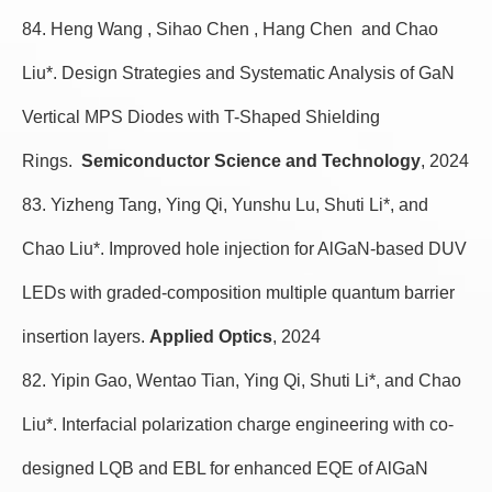
84. Heng Wang , Sihao Chen , Hang Chen and Chao
Liu*. Design Strategies and Systematic Analysis of GaN
Vertical MPS Diodes with T-Shaped Shielding
Rings.
Semiconductor Science and Technology
, 2024
83. Yizheng Tang, Ying Qi, Yunshu Lu, Shuti Li*, and
Chao Liu*. Improved hole injection for AlGaN-based DUV
LEDs with graded-composition multiple quantum barrier
insertion layers.
Applied Optics
, 2024
82. Yipin Gao, Wentao Tian, Ying Qi, Shuti Li*, and Chao
Liu*. Interfacial polarization charge engineering with co-
designed LQB and EBL for enhanced EQE of AlGaN