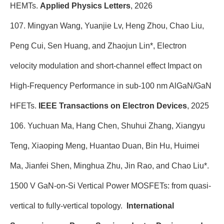
HEMTs.
Applied Physics Letters
, 2026
107. Mingyan Wang, Yuanjie Lv, Heng Zhou, Chao Liu,
Peng Cui, Sen Huang, and Zhaojun Lin*, Electron
velocity modulation and short-channel effect Impact on
High-Frequency Performance in sub-100 nm AlGaN/GaN
HFETs.
IEEE Transactions on Electron Devices
, 2025
106. Yuchuan Ma, Hang Chen, Shuhui Zhang, Xiangyu
Teng, Xiaoping Meng, Huantao Duan, Bin Hu, Huimei
Ma, Jianfei Shen, Minghua Zhu, Jin Rao, and Chao Liu*.
1500 V GaN-on-Si Vertical Power MOSFETs: from quasi-
vertical to fully-vertical topology.
International