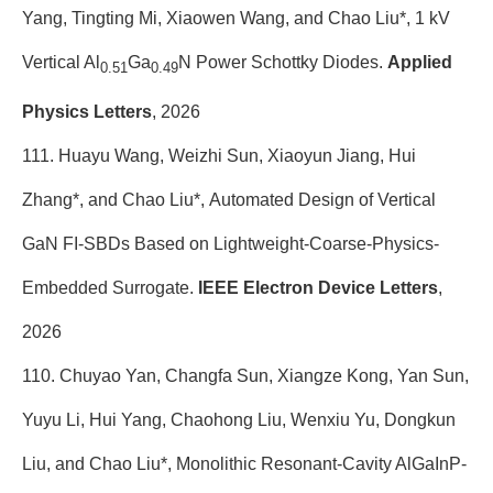
Yang, Tingting Mi, Xiaowen Wang, and Chao Liu*, 1 kV
Vertical Al
Ga
N Power Schottky Diodes.
Applied
0.51
0.49
Physics Letters
, 2026
111. Huayu Wang, Weizhi Sun, Xiaoyun Jiang, Hui
Zhang*, and Chao Liu*, Automated Design of Vertical
GaN FI-SBDs Based on Lightweight-Coarse-Physics-
Embedded Surrogate.
IEEE Electron Device Letters
,
2026
110. Chuyao Yan, Changfa Sun, Xiangze Kong, Yan Sun,
Yuyu Li, Hui Yang, Chaohong Liu, Wenxiu Yu, Dongkun
Liu, and Chao Liu*, Monolithic Resonant-Cavity AlGaInP-