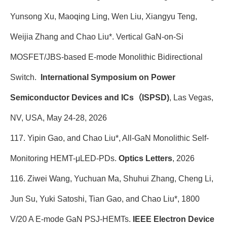
Yunsong Xu, Maoqing Ling, Wen Liu, Xiangyu Teng,
Weijia Zhang and Chao Liu*. Vertical GaN-on-Si
MOSFET/JBS-based E-mode Monolithic Bidirectional
Switch.
International Symposium on Power
Semiconductor Devices and ICs（ISPSD)
, Las Vegas,
NV, USA, May 24-28, 2026
117. Yipin Gao, and Chao Liu*, All-GaN Monolithic Self-
Monitoring HEMT-μLED-PDs.
Optics Letters
, 2026
116. Ziwei Wang, Yuchuan Ma, Shuhui Zhang, Cheng Li,
Jun Su, Yuki Satoshi, Tian Gao, and Chao Liu*, 1800
V/20 A E-mode GaN PSJ-HEMTs.
IEEE Electron Device