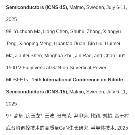
Semiconductors (ICNS-15),
Malmö, Sweden, July 6-11,
2025
98.
Yuchuan Ma, Hang Chen, Shuhui Zhang, Xiangyu
Teng, Xiaoping Meng, Huantao Duan, Bin Hu, Huimei
Ma, Jianfei Shen, Minghua Zhu, Jin Rao, and Chao Liu*.
1500 V Fully-vertical GaN-on-Si Vertical Power
MOSFETs.
15th International Conference on Nitride
Semiconductors (ICNS-15),
Malmö, Sweden, July 6-11,
2025
97. 高楠
,
房玉龙*
,
王波
,
张志荣
,
尹甲运
,
韩颖
,
刘超. 基于衬
底台阶调控技术的高质量GaN生长研究. 半导体技术
, 2025