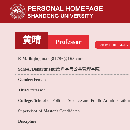
黄晴
Professor
Visit:
00055645
E-Mail:
qinghuang81786@163.com
School/Department:
政治学与公共管理学院
Gender:
Female
Title:
Professor
College:
School of Political Science and Public Administration
Supervisor of Master's Candidates
Discipline: