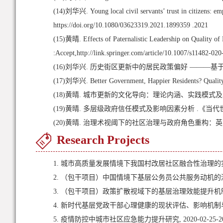
(14)
刘华兴. Young local civil servants’ trust in citizens: e
https://doi.org/10.1080/03623319.2021.1899359 .2021
(15)
黄晴. Effects of Paternalistic Leadership on Quality of 
:Accept,http://link.springer.com/article/10.1007/s11482-02
(16)
刘华兴. 历史街区更新中的居民政策偏好 ———基于Q 方
(17)
刘华兴. Better Government, Happier Residents? Quality o
(18)
黄晴. 城市更新的文化导向：理论内涵、实践模式及其经验
(19)
黄晴. 多层级政府信任模式及影响因素分析 .《当代世界
(20)
黄晴. 治理术视阈下的社区治理与政府角色重构：英国社区
Research Projects
1. 城市高质量发展情境下我国村改居社区融合性治理的实现路径研究,
2. （包干项目）中国情境下基层公务员公共服务动机的测度、作用
3. （包干项目）政策扩散视域下的基层治理效能提升机制研究, 20
4. 新时代基层党政干部心理健康的现状评估、影响机制与政策优化研
5. 疫情防控中城市社区应急能力提升研究, 2020-02-25-202